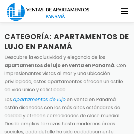
Saltar al contenido
Menú
INICIO
APARTAMENTOS EN PANAMÁ
CATEGORÍA:
APARTAMENTOS DE
LUJO EN PANAMÁ
Descubre la exclusividad y elegancia de los
APARTAMENTO EN LA CIUDAD
apartamentos de lujo en venta en Panamá
. Con
impresionantes vistas al mar y una ubicación
APARTAMENTO DE LUJO
privilegiada, estos apartamentos ofrecen un estilo
de vida único y sofisticado.
Los
apartamentos de lujo
en venta en Panamá
están diseñados con los más altos estándares de
calidad y ofrecen comodidades de clase mundial.
Desde amplias terrazas hasta modernas áreas
sociales, cada detalle ha sido cuidadosamente